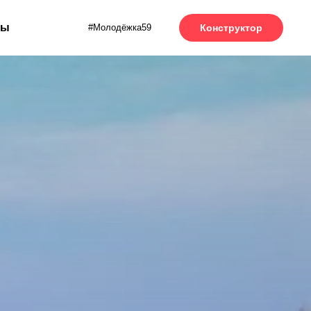
ты
#Молодёжка59
Конструктор