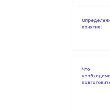
Определен
понятие:
Что
необходим
подготовить