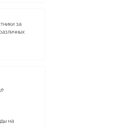
стники за
различных
де
нды на