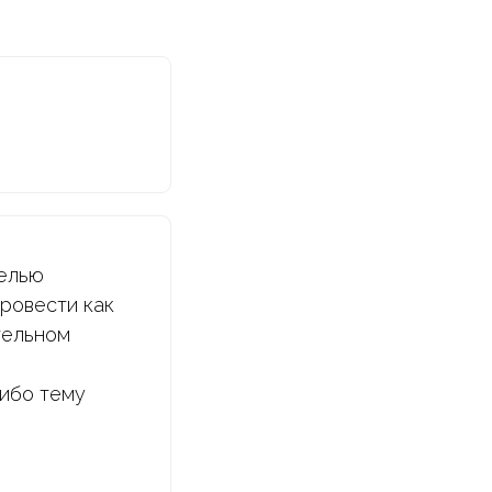
целью
ровести как
тельном
либо тему