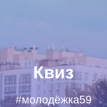
Квиз
#молодёжка59