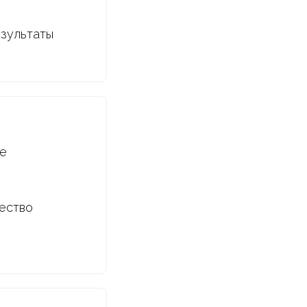
езультаты
ие
чество